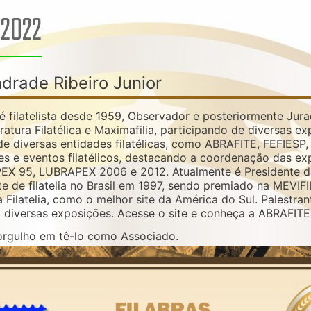
2022
drade Ribeiro Junior
é filatelista desde 1959, Observador e posteriormente Jura
eratura Filatélica e Maximafilia, participando de diversas e
 de diversas entidades filatélicas, como ABRAFITE, FEFIES
es e eventos filatélicos, destacando a coordenação das e
EX 95, LUBRAPEX 2006 e 2012. Atualmente é Presidente da A
ite de filatelia no Brasil em 1997, sendo premiado na MEVI
 Filatelia, como o melhor site da América do Sul. Palestrant
diversas exposições. Acesse o site e conheça a ABRAFITE
orgulho em tê-lo como Associado.